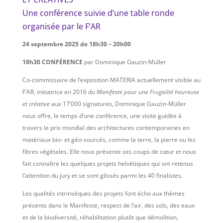
Une conférence suivie d’une table ronde
organisée par le F’AR
24 septembre 2025 de 18h30 – 20h00
18h30
CONFÉRENCE
par Dominique Gauzin-Müller
Co-commissaire de l’exposition MATERIA actuellement visible au
F’AR, initiatrice en 2016 du
Manifeste pour une Frugalité heureuse
et créative
aux 17’000 signatures, Dominique Gauzin-Müller
nous offre, le temps d’une conférence, une visite guidée à
travers le prix mondial des architectures contemporaines en
matériaux bio- et géo-sourcés, comme la terre, la pierre ou les
fibres végétales. Elle nous présente ses coups de cœur et nous
fait connaître les quelques projets helvétiques qui ont retenus
l’attention du jury et se sont glissés parmi les 40 finalistes.
Les qualités intrinsèques des projets font écho aux thèmes
présents dans le Manifeste, respect de l’air, des sols, des eaux
et de la biodiversité, réhabilitation plutôt que démolition,