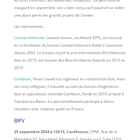
au strict minimum, au niveau des fondations. Ce petit volume
inauguré en septembre, est si bien conçu qu’il pourrait se tailler
une place parmi les grands projets de l’année.
Les intervenants :
Localarchitecture
, Laurent Saurer, architecte EPFL, est associé
et co-fondateur du bureau Localarchitecture établi à Lausanne
depuis 2002. Le bureau reçoit le prix international d’Architecture
bois en 2019, est lauréat des Best Architects Awards en 2015 et
2019.
Cambium
, Vivian Louvel est ingénieur en construction bois. Avec
ses cinq collègues, il travaille au sein du bureau d’ingénieurs
bois et spécialistes incendie Cambium, fondé en 2015 et basé à
Yverdon-les-Bains. Il a personnellement participé à divers
chantiers avec isolation paille en France.
BIPV
25 septembre 2024 à 12h15, Conférence,
CPNE, Rue de la
Maladière 62, Neuchâtel, Bâtiment D, Entrée nord, Salle D202,