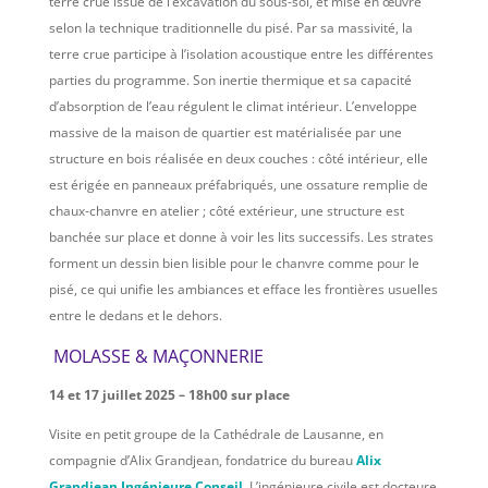
terre crue issue de l’excavation du sous-sol, et mise en œuvre
selon la technique traditionnelle du pisé. Par sa massivité, la
terre crue participe à l’isolation acoustique entre les différentes
parties du programme. Son inertie thermique et sa capacité
d’absorption de l’eau régulent le climat intérieur. L’enveloppe
massive de la maison de quartier est matérialisée par une
structure en bois réalisée en deux couches : côté intérieur, elle
est érigée en panneaux préfabriqués, une ossature remplie de
chaux-chanvre en atelier ; côté extérieur, une structure est
banchée sur place et donne à voir les lits successifs. Les strates
forment un dessin bien lisible pour le chanvre comme pour le
pisé, ce qui unifie les ambiances et efface les frontières usuelles
entre le dedans et le dehors.
MOLASSE & MAÇONNERIE
14 et 17 juillet 2025 – 18h00 sur place
Visite en petit groupe de la Cathédrale de Lausanne, en
compagnie d’Alix Grandjean, fondatrice du bureau
Alix
Grandjean Ingénieure Conseil.
L’ingénieure civile est docteure