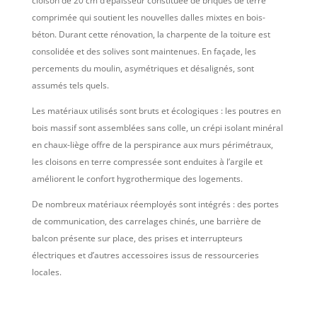
cloison de 20 cm d’épaisseur constituée de briques de terre
comprimée qui soutient les nouvelles dalles mixtes en bois-
béton. Durant cette rénovation, la charpente de la toiture est
consolidée et des solives sont maintenues. En façade, les
percements du moulin, asymétriques et désalignés, sont
assumés tels quels.
Les matériaux utilisés sont bruts et écologiques : les poutres en
bois massif sont assemblées sans colle, un crépi isolant minéral
en chaux-liège offre de la perspirance aux murs périmétraux,
les cloisons en terre compressée sont enduites à l’argile et
améliorent le confort hygrothermique des logements.
De nombreux matériaux réemployés sont intégrés : des portes
de communication, des carrelages chinés, une barrière de
balcon présente sur place, des prises et interrupteurs
électriques et d’autres accessoires issus de ressourceries
locales.