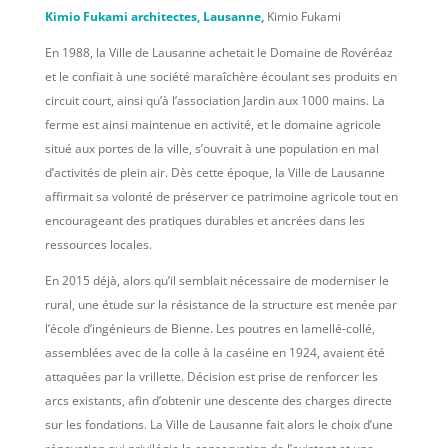
Kimio Fukami architectes, Lausanne,
Kimio Fukami
En 1988, la Ville de Lausanne achetait le Domaine de Rovéréaz
et le confiait à une société maraîchère écoulant ses produits en
circuit court, ainsi qu’à l’association Jardin aux 1000 mains. La
ferme est ainsi maintenue en activité, et le domaine agricole
situé aux portes de la ville, s’ouvrait à une population en mal
d’activités de plein air.
Dès cette époque, la Ville de Lausanne
affirmait sa volonté de préserver ce patrimoine agricole tout en
encourageant des pratiques durables et ancrées dans les
ressources locales.
En 2015 déjà, alors qu’il semblait nécessaire de moderniser le
rural, une étude sur la résistance de la structure est menée par
l’école d’ingénieurs de Bienne. Les poutres en lamellé-collé,
assemblées avec de la colle à la caséine en 1924, avaient été
attaquées par la vrillette. Décision est prise de renforcer les
arcs existants, afin d’obtenir une descente des charges directe
sur les fondations.
La Ville de Lausanne fait alors le choix d’une