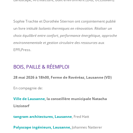
Sophie Trachte et Dorothée Stiernon ont conjointement publié
un livre intitulé
Isolants thermiques en rénovation. Réaliser un
choix équilibré entre confort, performance énergétique, approche
environnementale et gestion circulaire des ressources
aux
EPFLPress.
BOIS, PAILLE & RÉEMPLOI
28 mai 2026 à 18h00, Ferme de Rovéréaz, Lausanne (VD)
En compagnie de:
Ville de Lausanne
, la conseillère municipale Natacha
Litzistorf
t
angram architectures
, Lausanne
, Fred Hatt
Polyscope ingénieurs, Lausanne,
Johannes Natterer